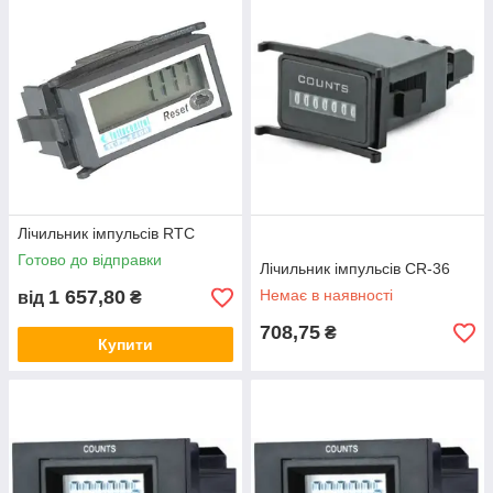
Обирайте варіант з оптимальними технічними
характеристиками та замовляйте на сайті. Якщо
потрібно — проконсультуємо!
Контакти
Перейти у каталог!
Лічильник імпульсів RTC
Готово до відправки
Лічильник імпульсів CR-36
1 657,80
Немає в наявності
від
₴
708,75
₴
Купити