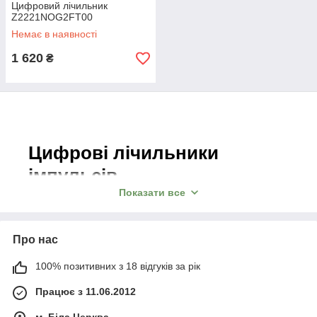
Цифровий лічильник
Z2221NOG2FT00
Немає в наявності
1 620
₴
Цифрові лічильники
імпульсів
Показати все
для зчитування сигналів, обертів та
спрацьовувань приладів!
Про нас
У МП «Ремікс» можна купити лічильники з доставкою
по Україні за пару днів. Якщо потрібно – допоможемо з
100% позитивних з 18 відгуків за рік
вибором.
Працює з 11.06.2012
Контакти
Перейти до каталогу!