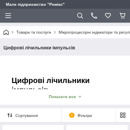
Мале підприємство "Ремікс"
Товари та послуги
Мікропроцесорні індикатори та регу
Цифрові лічильники імпульсів
Цифрові лічильники
імпульсів
Показати все
Мале підприємство “Ремікс” пропонує
придбати цифровий лічильник
Сортування
0
Фільтри
імпульсів — пристрій для підрахунку
кількості подій.