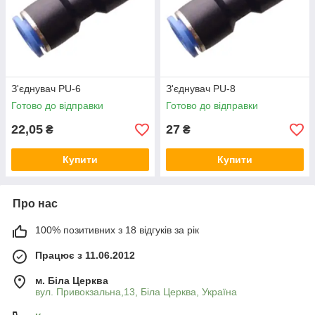
Ми реалізуємо лише високоякісне
обладнання від найкращих вітчизняних та
зарубіжних всесвітньо відомих виробників. Всі деталі
та прилади виготовляються із сертифікованої сировини,
яка відповідає світовим стандартам якості.
З'єднувач PU-6
З'єднувач PU-8
Готово до відправки
Готово до відправки
22,05
27
₴
₴
Досвідчені консультанти
Купити
Купити
Якщо вам потрібен перехідник цанговий, але
ви не можете вибрати модель, рекомендуємо
звернутися до наших компетентних менеджерів.
Про нас
Вони розкажуть вам про характеристики кожного товару та
порекомендують оптимальний варіант саме у вашому
100% позитивних з 18 відгуків за рік
випадку.
Працює з 11.06.2012
м. Біла Церква
вул. Привокзальна,13, Біла Церква, Україна