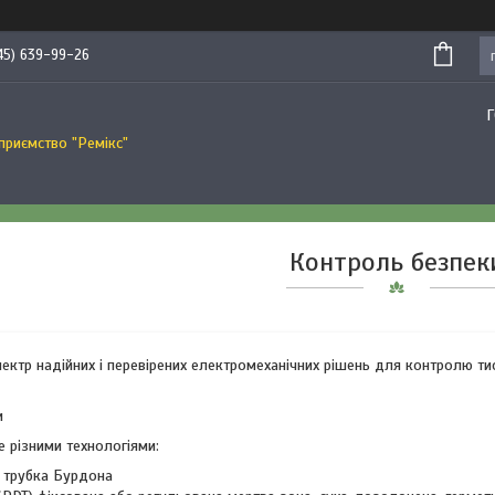
45) 639-99-26
приємство "Ремікс"
Контроль безпек
пектр надійних і перевірених електромеханічних рішень для контролю тис
и
 різними технологіями:
, трубка Бурдона