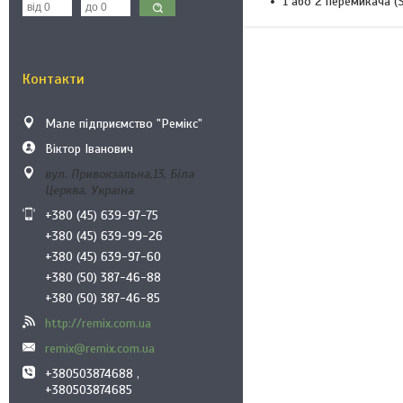
1 або 2 перемикача (
Контакти
Мале підприємство "Ремікс"
Віктор Іванович
вул. Привокзальна,13, Біла
Церква, Україна
+380 (45) 639-97-75
+380 (45) 639-99-26
+380 (45) 639-97-60
+380 (50) 387-46-88
+380 (50) 387-46-85
http://remix.com.ua
remix@remix.com.ua
+380503874688 ,
+380503874685