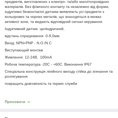
предметів, виготовлених з електро- та/або магнітопровідних
матеріалів. Без фізичного контакту та незалежно від форми,
індуктивні безконтактні датчики виявляють усі предмети з
кольорових та чорних металів, що знаходяться в межах
активної зони, та видають відповідний сигнал керування.
Індуктивний датчик циліндричний,
відстань спрацювання 0-8,0мм
Вихід: NPN+PNP - N.O./N.C
Виступающий монтаж
Живлення: 12-24В, 100mA
Робоча температура -20С - +60С, Виконання IP67
Спеціальна конструкція лінійного виходу стійка до згинання та
розтягування
покращить довговічність та термін служби
Приховати