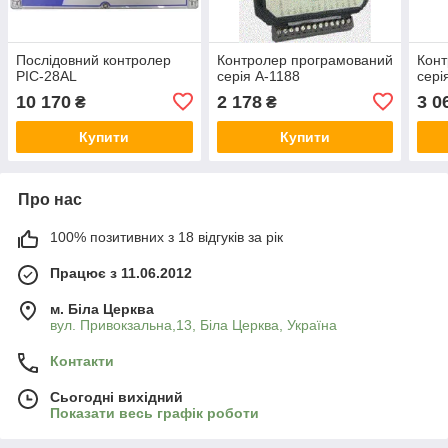
Послідовний контролер
Контролер програмований
Конт
PIC-28AL
серія А-1188
сері
10 170
2 178
3 0
₴
₴
Купити
Купити
Про нас
100% позитивних з 18 відгуків за рік
Працює з 11.06.2012
м. Біла Церква
вул. Привокзальна,13, Біла Церква, Україна
Контакти
Сьогодні вихідний
Показати весь графік роботи