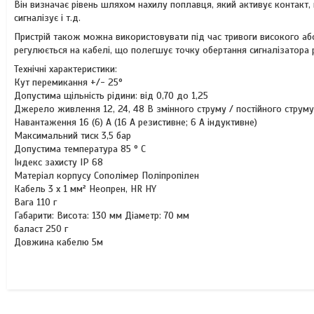
Він визначає рівень шляхом нахилу поплавця, який активує контакт,
сигналізує і т.д.
Пристрій також можна використовувати під час тривоги високого аб
регулюється на кабелі, що полегшує точку обертання сигналізатора
Технічні характеристики:
Кут перемикання +/- 25°
Допустима щільність рідини: від 0,70 до 1,25
Джерело живлення 12, 24, 48 В змінного струму / постійного струму
Навантаження 16 (6) A (16 A резистивне; 6 A індуктивне)
Максимальний тиск 3,5 бар
Допустима температура 85 ° C
Індекс захисту IP 68
Матеріал корпусу Сополімер Поліпропілен
Кабель 3 х 1 мм² Неопрен, HR HY
Вага 110 г
Габарити: Висота: 130 мм Діаметр: 70 мм
баласт 250 г
Довжина кабелю 5м