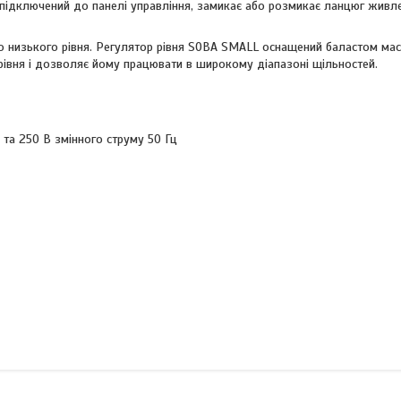
 підключений до панелі управління, замикає або розмикає ланцюг живле
о низького рівня. Регулятор рівня SOBA SMALL оснащений баластом мас
 рівня і дозволяє йому працювати в широкому діапазоні щільностей.
 та 250 В змінного струму 50 Гц