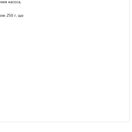
ння насоса,
ою 250 г, що
Сигналізатор рівня SOBA
SMALL 5m
Готово до відправки
2 733,12 ₴
КУПИТИ