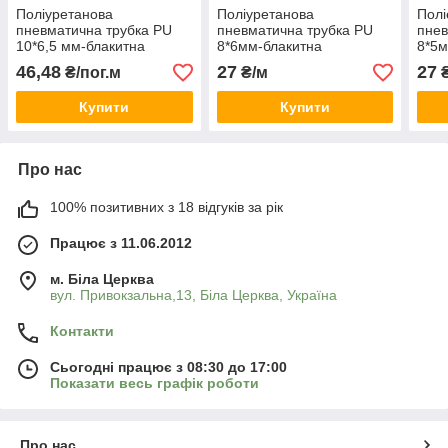
Поліуретанова
Поліуретанова
Полі
пневматична трубка PU
пневматична трубка PU
пнев
10*6,5 мм-блакитна
8*6мм-блакитна
8*5
46,48
27
27
₴/пог.м
₴/м
₴
Купити
Купити
Про нас
100% позитивних з 18 відгуків за рік
Працює з 11.06.2012
м. Біла Церква
вул. Привокзальна,13, Біла Церква, Україна
Контакти
Сьогодні працює з 08:30 до 17:00
Показати весь графік роботи
Про нас