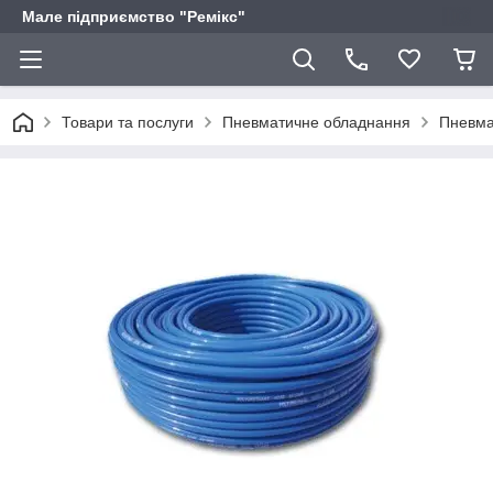
Мале підприємство "Ремікс"
Товари та послуги
Пневматичне обладнання
Пневма