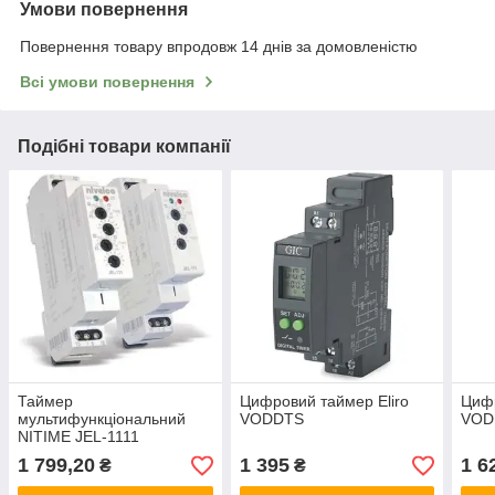
Умови повернення
Повернення товару впродовж 14 днів за домовленістю
Всі умови повернення
Подібні товари компанії
Таймер
Цифровий таймер Eliro
Цифр
мультифункціональний
VODDTS
VOD
NITIME JEL-1111
1 799,20
1 395
1 6
₴
₴