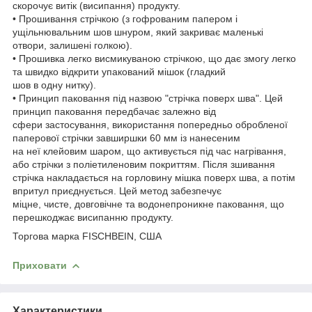
скорочує витік (висипання) продукту.
• Прошивання стрічкою (з гофрованим папером і
ущільнювальним шов шнуром, який закриває маленькі
отвори, залишені голкою).
• Прошивка легко висмикуваною стрічкою, що дає змогу легко
та швидко відкрити упакований мішок (гладкий
шов в одну нитку).
• Принцип паковання під назвою "стрічка поверх шва". Цей
принцип паковання передбачає залежно від
сфери застосування, використання попередньо обробленої
паперової стрічки завширшки 60 мм із нанесеним
на неї клейовим шаром, що активується під час нагрівання,
або стрічки з поліетиленовим покриттям. Після зшивання
стрічка накладається на горловину мішка поверх шва, а потім
впритул приєднується. Цей метод забезпечує
міцне, чисте, довговічне та водонепроникне паковання, що
перешкоджає висипанню продукту.
Торгова марка FISCHBEIN, США
Приховати
Характеристики