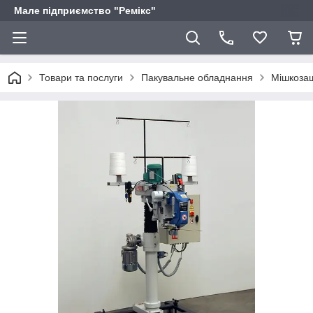
Мале підприємство "Ремікс"
Товари та послуги
Пакувальне обладнання
Мішкоза