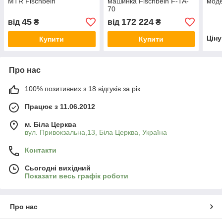
MTR Fischbein
машинка Fischbein F-TA-
моде
70
45
172 224
від
₴
від
₴
Цін
Купити
Купити
Про нас
100% позитивних з 18 відгуків за рік
Працює з 11.06.2012
м. Біла Церква
вул. Привокзальна,13, Біла Церква, Україна
Контакти
Сьогодні вихідний
Показати весь графік роботи
Про нас