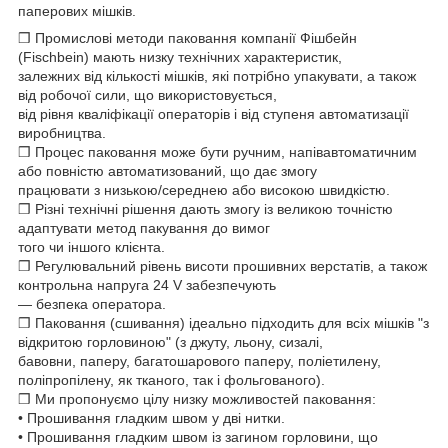
паперових мішків.
❒ Промислові методи паковання компанії Фішбейн
(Fischbein) мають низку технічних характеристик,
залежних від кількості мішків, які потрібно упакувати, а також
від робочої сили, що використовується,
від рівня кваліфікації операторів і від ступеня автоматизації
виробництва.
❒ Процес паковання може бути ручним, напівавтоматичним
або повністю автоматизований, що дає змогу
працювати з низькою/середнею або високою швидкістю.
❒ Різні технічні рішення дають змогу із великою точністю
адаптувати метод пакування до вимог
того чи іншого клієнта.
❒ Регулювальний рівень висоти прошивних верстатів, а також
контрольна напруга 24 V забезпечують
— безпека оператора.
❒ Паковання (cшивання) ідеально підходить для всіх мішків "з
відкритою горловиною" (з джуту, льону, сизалі,
бавовни, паперу, багатошарового паперу, поліетилену,
поліпропілену, як тканого, так і фольгованого).
❒ Ми пропонуємо цілу низку можливостей паковання:
• Прошивання гладким швом у дві нитки.
• Прошивання гладким швом із загином горловини, що