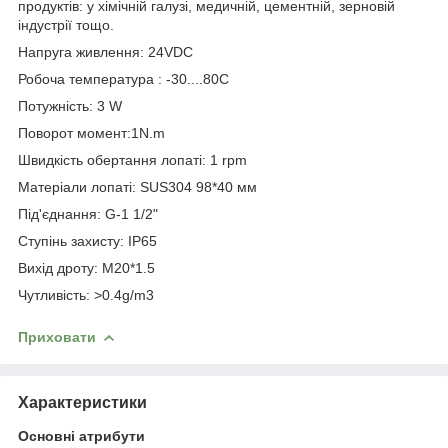
продуктів: у хімічній галузі, медичній, цементній, зерновій
індустрії тощо.
Напруга живлення: 24VDC
Робоча температура : -30....80С
Потужність: 3 W
Поворот момент:1N.m
Швидкість обертання лопаті: 1 rpm
Матеріали лопаті: SUS304 98*40 мм
Під'єднання: G-1 1/2"
Ступінь захисту: IP65
Вихід дроту: М20*1.5
Чутливість: >0.4g/m3
Приховати
Характеристики
Основні атрибути