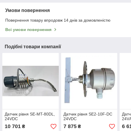
Умови повернення
Повернення товару впродовж 14 днів за домовленістю
Всі умови повернення
Подібні товари компанії
Датчик рівня SE-MT-80DL,
Датчик рівня SE2-10F-DС
Датч
24VDC
24VDC
24V
10 701
7 875
6 6
₴
₴