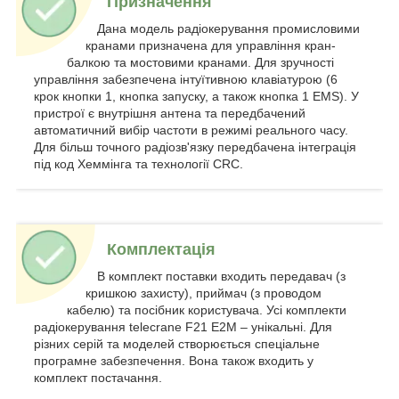
Призначення
Дана модель радіокерування промисловими
кранами призначена для управління кран-
балкою та мостовими кранами. Для зручності
управління забезпечена інтуїтивною клавіатурою (6
крок кнопки 1, кнопка запуску, а також кнопка 1 EMS). У
пристрої є внутрішня антена та передбачений
автоматичний вибір частоти в режимі реального часу.
Для більш точного радіозв'язку передбачена інтеграція
під код Хеммінга та технології CRC.
Комплектація
В комплект поставки входить передавач (з
кришкою захисту), приймач (з проводом
кабелю) та посібник користувача. Усі комплекти
радіокерування telecrane F21 E2M – унікальні. Для
різних серій та моделей створюється спеціальне
програмне забезпечення. Вона також входить у
комплект постачання.