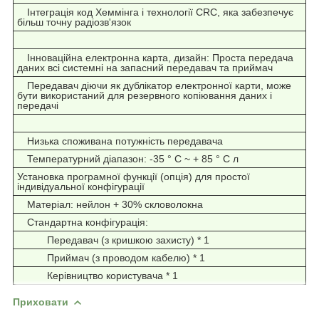
Інтеграція код Хеммінга і технології CRC, яка забезпечує
більш точну радіозв'язок
Інноваційна електронна карта, дизайн: Проста передача
даних всі системні на запасний передавач та приймач
Передавач діючи як дублікатор електронної карти, може
бути використаний для резервного копіювання даних і
передачі
Низька споживана потужність передавача
Температурний діапазон: -35 ° C ~ + 85 ° C л
Установка програмної функції (опція) для простої
індивідуальної конфігурації
Матеріал: нейлон + 30% скловолокна
Стандартна
конфігурація:
Передавач (з кришкою захисту) * 1
Приймач (з проводом кабелю) * 1
Керівництво користувача * 1
Приховати