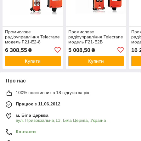
Промислове
Промислове
Про
радіоуправління Telecrane
радіоуправління Telecrane
раді
модель F21-E2-8
модель F21-E2B
мод
6 308,55
5 008,50
16 
₴
₴
Купити
Купити
Про нас
100% позитивних з 18 відгуків за рік
Працює з 11.06.2012
м. Біла Церква
вул. Привокзальна,13, Біла Церква, Україна
Контакти