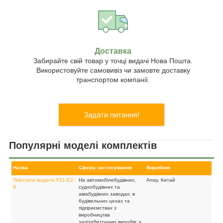
Доставка
Забирайте свій товар у точці видачі Нова Пошта.
Використовуйте самовивіз чи замовте доставку
транспортом компанії.
Задати питання!
Популярні моделі комплектів
Назва
Сфера застосування
Виробник
Telecrane модель F21-E2-
На автомобілебудівних,
Array, Китай
8
суднобудівних та
авіабудівних заводах; в
будівельних цехах та
підприємствах з
виробництва
залізобетонних виробів; у