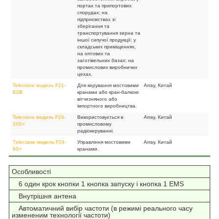
портах та припортових
спорудах; на
підприємствах зі
зберігання та
транспортування зерна та
іншої сипучої продукції; у
складських приміщеннях,
на оптових та
заготівельних базах; на
промислових виробничих
цехах.
Telecrane модель F21-
Для керування мостовими
Array, Китай
E2B
кранами або кран-балкою
вітчизняного або
імпортного виробництва.
Telecrane модель F24-
Використовується в
Array, Китай
10S+
промисловому
радіокеруванні.
Тelecrane модель F24-
Управління мостовими
Array, Китай
8S+
кранами.
Особливості
6 один крок кнопки 1 кнопка запуску і кнопка 1 EMS
Внутрішня антена
Автоматичний вибір частоти (в режимі реального часу
измененим технології частоти)