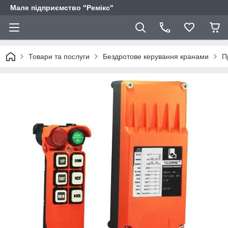
Мале підприємство "Ремікс"
Товари та послуги
Бездротове керування кранами
П