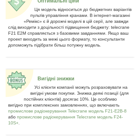
Оптимальні ціни
Ця модель відноситься до бюджетних варіантів
пультів управління кранами. В інтернет-магазині
«Ремікс» є й дорожчі моделі в цій серії, але завжди
слід виходити з доцільності підвищення бюджету: telecrane
F21 E2M справляється з базовими завданнями. Якщо ваш
проект виходить за межі цього формату, то консультанти
допоможуть підібрати більш потужну модель.
Вигідні знижки
Усі клієнти компанії можуть розраховувати на
вигідні умови покупки. Знижка деякі позиції (для
постійних клієнтів) досягає 10%. Це особливо
вигідно при комплексних замовленнях, що включають
промислове радіокерування Telecrane модель F21-E2B-8
або
промислове радіокерування Telecrane модель F24-
10S+
.