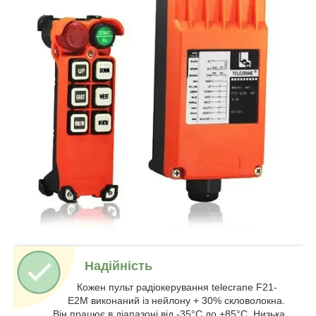
Надійність
Кожен пульт радіокерування telecrane F21-
E2M виконаний із нейлону + 30% скловолокна.
Він працює в діапазоні від -35°C до +85°C. Низька