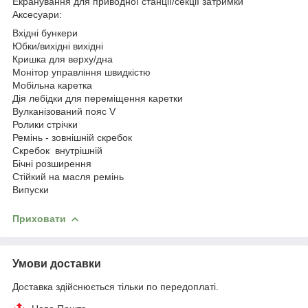
Екранування для приводної станції/секції затримки
Аксесуари:
Вхідні бункери
Юбки/вихідні вихідні
Кришка для верху/дна
Монітор управління швидкістю
Мобільна каретка
Дія лебідки для переміщення каретки
Вулканізований пояс V
Ролики стрічки
Ремінь - зовнішній скребок
Скребок внутрішній
Бічні розширення
Стійкий на масля ремінь
Випуски
Приховати
Умови доставки
Доставка здійснюється тільки по передоплаті.