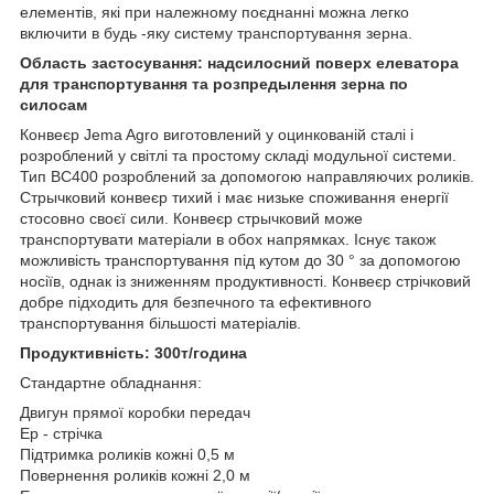
елементів, які при належному поєднанні можна легко
включити в будь -яку систему транспортування зерна.
Область застосування: надсилосний поверх елеватора
для транспортування та розпредылення зерна по
силосам
Конвеєр Jema Agro виготовлений у оцинкованій сталі і
розроблений у світлі та простому складі модульної системи.
Тип BC400 розроблений за допомогою направляючих роликів.
Стрычковий конвеєр тихий і має низьке споживання енергії
стосовно своєї сили. Конвеєр стрычковий може
транспортувати матеріали в обох напрямках. Існує також
можливість транспортування під кутом до 30 ° за допомогою
носіїв, однак із зниженням продуктивності. Конвеєр стрічковий
добре підходить для безпечного та ефективного
транспортування більшості матеріалів.
Продуктивність: 300т/година
Стандартне обладнання:
Двигун прямої коробки передач
Ep - стрічка
Підтримка роликів кожні 0,5 м
Повернення роликів кожні 2,0 м