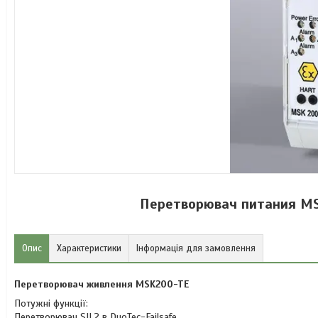
Перетворювач питания MSK
Опис
Характеристики
Інформація для замовлення
Перетворювач живлення MSK200-TE
Потужні функції:
Перетворювач SIL2 в DuoTec-Failsafe