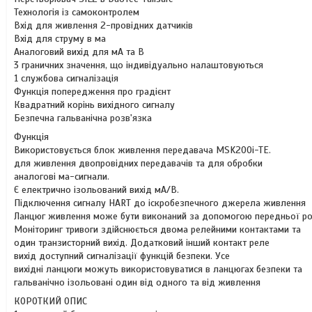
Технологія із самоконтролем
Вхід для живлення 2-провідних датчиків
Вхід для струму в ма
Аналоговий вихід для мА та В
3 граничних значення, що індивідуально налаштовуються
1 службова сигналізація
Функція попередження про градієнт
Квадратний корінь вихідного сигналу
Безпечна гальванічна розв'язка
Функція
Використовується блок живлення передавача MSK200i-TE.
для живлення двопровідних передавачів та для обробки
аналогові ма-сигнали.
Є електрично ізольований вихід мА/В.
Підключення сигналу HART до іскробезпечного джерела живлення
Ланцюг живлення може бути виконаний за допомогою передньої ро
Моніторинг тривоги здійснюється двома релейними контактами та
один транзисторний вихід. Додатковий інший контакт реле
вихід доступний сигналізації функцій безпеки. Усе
вихідні ланцюги можуть використовуватися в ланцюгах безпеки та
гальванічно ізольовані один від одного та від живлення
КОРОТКИЙ ОПИС