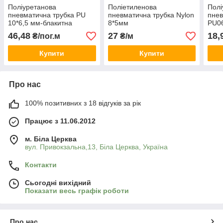
Поліуретанова
Поліетиленова
Полі
пневматична трубка PU
пневматична трубка Nylon
пнев
10*6,5 мм-блакитна
8*5мм
PU06
46,48
27
18,
₴/пог.м
₴/м
Купити
Купити
Про нас
100% позитивних з 18 відгуків за рік
Працює з 11.06.2012
м. Біла Церква
вул. Привокзальна,13, Біла Церква, Україна
Контакти
Сьогодні вихідний
Показати весь графік роботи
Про нас