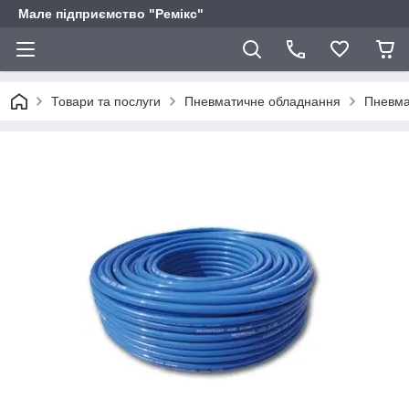
Мале підприємство "Ремікс"
Товари та послуги
Пневматичне обладнання
Пневма