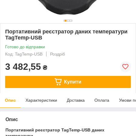
Портативний реєстратор даних температури
TagTemp-USB
Готово до відправки
Код: TagTemp-USB
Роздріб
3 482,55
₴
Купити
Опис
Характеристики
Доставка
Оплата
Умови п
Опис
П
ортативний реєстратор
TagTemp
-
USB
даних
температури