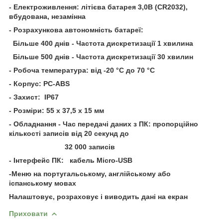
- Електроживлення: літієва батарея 3,0В (CR2032),
вбудована, незамінна
- Розрахункова автономність батареї:
Більше 400 днів - Частота дискретизації 1 хвилина
Більше 500 днів - Частота дискретизації 30 хвилин
- Робоча температура: від -20 °C до 70 °C
- Корпус:
PC-ABS
- Захист: IP67
- Розміри:
55 x 37,5 x 15 мм
- Обладнання - Час передачі даних з ПК: пропорційно
кількості записів від 20 секунд до
32 000 записів
- Інтерфейс ПК: кабель
Micro-USB
-Меню на португальському, англійському або
іспанському мовах
Налаштовує, розраховує і виводить дані на екран
Приховати