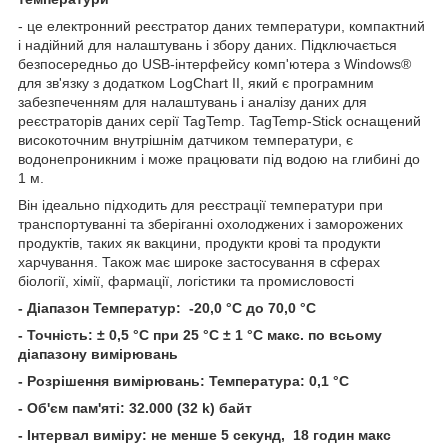
- це електронний реєстратор даних температури, компактний
і надійний для налаштувань і збору даних. Підключається
безпосередньо до USB-інтерфейсу комп'ютера з Windows®
для зв'язку з додатком LogChart II, який є програмним
забезпеченням для налаштувань і аналізу даних для
реєстраторів даних серії TagTemp. TagTemp-Stick оснащений
високоточним внутрішнім датчиком температури, є
водонепроникним і може працювати під водою на глибині до
1 м.
Він ідеально підходить для реєстрації температури при
транспортуванні та зберіганні охолоджених і заморожених
продуктів, таких як вакцини, продукти крові та продукти
харчування. Також має широке застосування в сферах
біології, хімії, фармації, логістики та промисловості
- Діапазон Температур: -20,0 °C до 70,0 °C
- Точність: ± 0,5 °C при 25 °C ± 1 °C макс. по всьому
діапазону вимірювань
- Розрішення вимірювань: Температура: 0,1 °C
- Об'єм пам'яті: 32.000 (32 k) байт
- Інтервал виміру: не менше 5 секунд, 18 годин макс