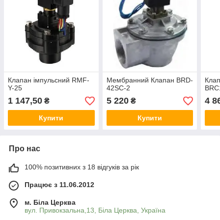
Клапан імпульсний RMF-
Мембранний Клапан BRD-
Кла
Y-25
42SC-2
BRC
1 147,50
5 220
4 8
₴
₴
Купити
Купити
Про нас
100% позитивних з 18 відгуків за рік
Працює з 11.06.2012
м. Біла Церква
вул. Привокзальна,13, Біла Церква, Україна