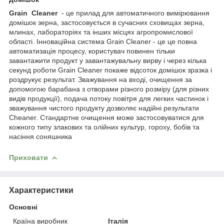
Grain Cleaner
- це прилад для автоматичного вимірювання
домішок зерна, застосовується в сучасних сховищах зерна,
млинах, лабораторіях та інших місцях агропромислової
області. Інноваційна система Grain Cleaner - це це повна
автоматизація процесу, користувач повинен тільки
завантажити продукт у завантажувальну вирву і через кілька
секунд роботи Grain Cleaner покаже відсоток домішок зразка і
роздрукує результат. Зважування на вході, очищення за
допомогою барабана з отворами різного розміру (для різних
видів продукції), подача потоку повітря для легких частинок і
зважування чистого продукту дозволяє надійні результати
Cheaner. Стандартне очищення може застосовуватися для
кожного типу злакових та олійних культур, гороху, бобів та
насіння соняшника
Приховати
Характеристики
Основні
Країна виробник
Італія