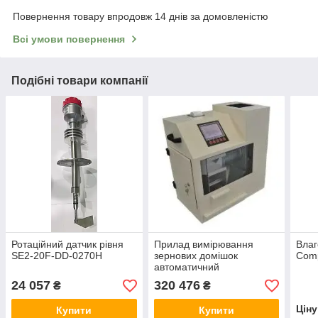
Повернення товару впродовж 14 днів за домовленістю
Всі умови повернення
Подібні товари компанії
Ротаційний датчик рівня
Прилад вимірювання
Влаг
SE2-20F-DD-0270H
зернових домішок
Comp
автоматичний
24 057
320 476
₴
₴
Цін
Купити
Купити