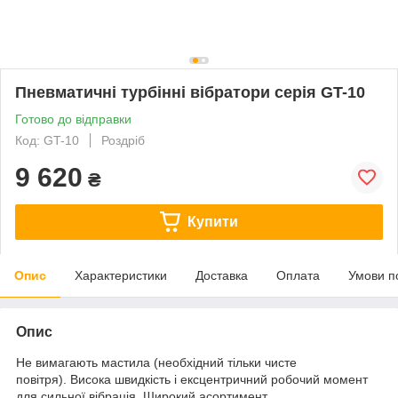
Пневматичні турбінні вібратори серія GT-10
Готово до відправки
Код: GT-10
Роздріб
9 620
₴
Купити
Опис
Характеристики
Доставка
Оплата
Умови п
Опис
Не вимагають мастила (необхідний тільки чисте
повітря). Висока швидкість і ексцентричний робочий момент
для сильної вібрація. Широкий асортимент.