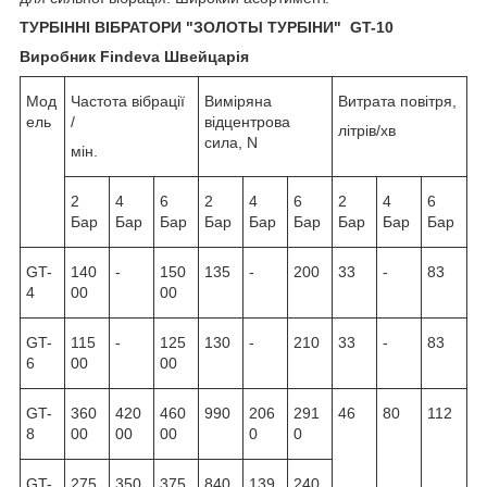
ТУРБІННІ ВІБРАТОРИ "ЗОЛОТЫ ТУРБІНИ" GT-10
Виробник Findeva Швейцарія
Мод
Частота вібрації
Виміряна
Витрата повітря,
ель
/
відцентрова
літрів/хв
сила, N
мін.
2
4
6
2
4
6
2
4
6
Бар
Бар
Бар
Бар
Бар
Бар
Бар
Бар
Бар
GT-
140
-
150
135
-
200
33
-
83
4
00
00
GT-
115
-
125
130
-
210
33
-
83
6
00
00
GT-
360
420
460
990
206
291
46
80
112
8
00
00
00
0
0
GT-
275
350
375
840
139
240