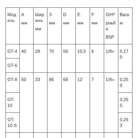
Мод
А
Шир
З
D
E
F
G/H*
Вага
ель
ина
мм
мм
мм
мм
мм
різьб
кг
мм
а
BSP
GT-4
40
28
70
56
10,5
6
1/8»
0,17
0
GT-6
GT-8
50
33
86
68
12
7
1/8»
0,25
0
GT-
0,25
10
5
GT-
0,26
10-S
3