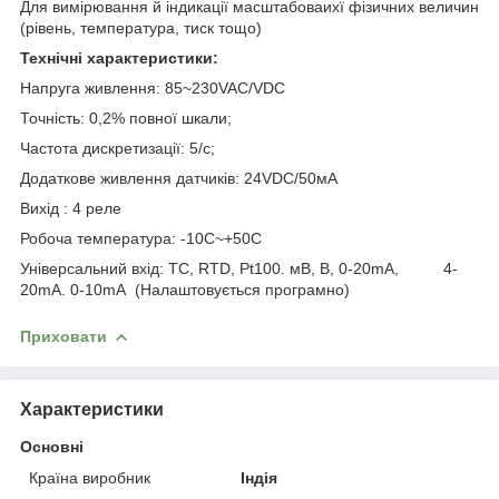
Для вимірювання й індикації масштабоваихї фізичних величин
(рівень, температура, тиск тощо)
Технічні характеристики:
Напруга живлення: 85~230VAC/VDC
Точність: 0,2% повної шкали;
Частота дискретизації: 5/с;
Додаткове живлення датчиків: 24VDC/50мА
Вихід : 4 реле
Робоча температура: -10С~+50С
Універсальний вхід: TC, RTD, Pt100. мВ, В, 0-20mA, 4-
20mA. 0-10mA (Налаштовується програмно)
Приховати
Характеристики
Основні
Країна виробник
Індія