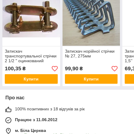
Затискач
Затискач норійної стрічки
Зати
транспортувальної стрічки
№ 27, 275мм
тран
2 1/2 " оцинкований
1,5''
100,35
99,90
69,
₴
₴
Купити
Купити
Про нас
100% позитивних з 18 відгуків за рік
Працює з 11.06.2012
м. Біла Церква