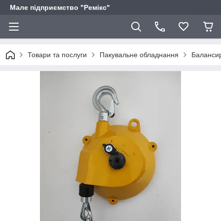
Мале підприємство "Ремікс"
Товари та послуги
Пакувальне обладнання
Балансири