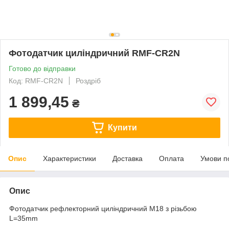
Фотодатчик циліндричний RMF-CR2N
Готово до відправки
Код: RMF-CR2N
Роздріб
1 899,45
₴
Купити
Опис
Характеристики
Доставка
Оплата
Умови п
Опис
Фотодатчик рефлекторний циліндричний М18 з різьбою
L=35mm