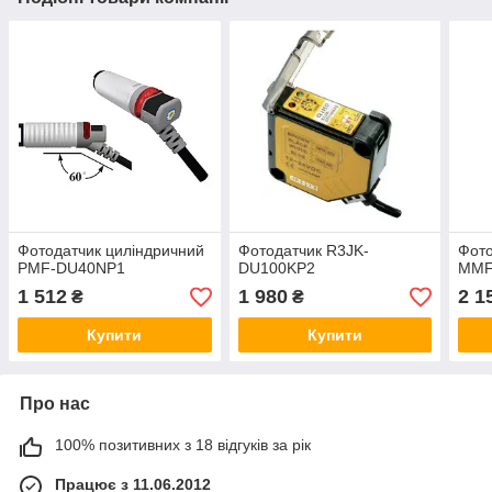
Фотодатчик циліндричний
Фотодатчик R3JK-
Фото
PMF-DU40NP1
DU100KP2
MMF
1 512
1 980
2 1
₴
₴
Купити
Купити
Про нас
100% позитивних з 18 відгуків за рік
Працює з 11.06.2012