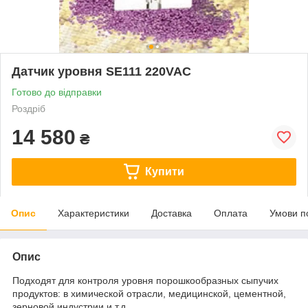
Датчик уровня SE111 220VAC
Готово до відправки
Роздріб
14 580
₴
Купити
Опис
Характеристики
Доставка
Оплата
Умови п
Опис
Подходят для контроля уровня порошкообразных сыпучих
продуктов: в химической отрасли, медицинской, цементной,
зерновой индустрии и т.д.