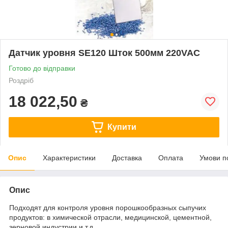
Датчик уровня SE120 Шток 500мм 220VAC
Готово до відправки
Роздріб
18 022,50
₴
Купити
Опис
Характеристики
Доставка
Оплата
Умови п
Опис
Подходят для контроля уровня порошкообразных сыпучих
продуктов: в химической отрасли, медицинской, цементной,
зерновой индустрии и т.д.