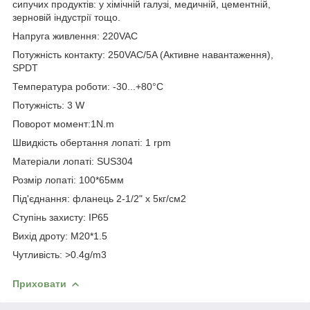
сипучих продуктів: у хімічній галузі, медичній, цементній,
зерновій індустрії тощо.
Напруга живлення: 220VAC
Потужність контакту: 250VAC/5A (Активне навантаження),
SPDT
Температура роботи: -30...+80°С
Потужність: 3 W
Поворот момент:1N.m
Швидкість обертання лопаті: 1 rpm
Матеріали лопаті: SUS304
Розмір лопаті: 100*65мм
Під'єднання: фланець 2-1/2" х 5кг/см2
Ступінь захисту: IP65
Вихід дроту: М20*1.5
Чутливість: >0.4g/m3
Приховати