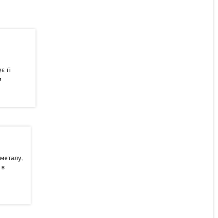
Болт норійний Євро
М6х25 мм
є її
м
Готово до відправки
6,30 ₴/комплект
КУПИТИ
 металу,
 в