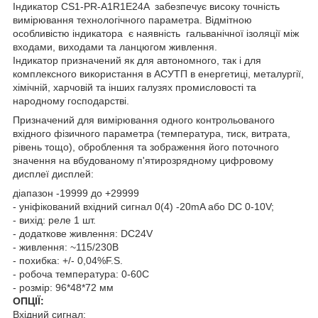
Індикатор CS1-PR-A1R1E24A забезпечує високу точність
вимірювання технологічного параметра. Відмітною
особливістю індикатора є наявність гальванічної ізоляції між
входами, виходами та ланцюгом живлення.
Індикатор призначений як для автономного, так і для
комплексного використання в АСУТП в енергетиці, металургії,
хімічній, харчовій та інших галузях промисловості та
народному господарстві.
Призначений для вимірювання одного контрольованого
вхідного фізичного параметра (температура, тиск, витрата,
рівень тощо), оброблення та зображення його поточного
значення на вбудованому п'ятирозрядному цифровому
дисплеї дисплей:
діапазон -19999 до +29999
- уніфікований вхідний сигнал 0(4) -20mA або DC 0-10V;
- вихід: реле 1 шт.
- додаткове живлення: DC24V
- живлення: ~115/230В
- похибка: +/- 0,04%F.S.
- робоча температура: 0-60С
- розмір: 96*48*72 мм
ОПЦІЇ:
Вхідний сигнал: