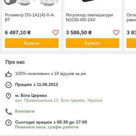
Ротаметр DS-1A1(4)-0-A-
Регулятор температури
Опти
BT
N1030-RR-24V
рів
6 497,10
3 586,50
3 8
₴
₴
Купити
Купити
Про нас
100% позитивних з 18 відгуків за рік
Працює з 11.06.2012
м. Біла Церква
вул. Привокзальна,13, Біла Церква, Україна
Контакти
Сьогодні працює з 08:30 до 17:00
Показати весь графік роботи