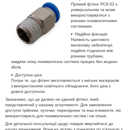
Прямий фітинг PC8-02 є
універсальним та може
використовуватися з
різними пневматичними
системами.
Надійна фіксація.
Наявність цангового
механізму забезпечує
надійне з’єднання між
різними трубами,
завдяки чому пневматична система працює без жодних
збоїв.
Доступна ціна.
Попри те, що фітинг виготовляється з якісних матеріалів
з використанням новітнього обладнання, його ціна є
доволі доступною.
Зазначимо, що це далеко не єдиний фітинг, який
представлений у нашому асортименті. Для замовлення
доступні трійники, куточки, перехідники та інші елементи, які
використовують для пневматичних систем і не тільки.
Для детальної консультації щодо товарів звертайтеся до
наших менеджерів. Вони на зв’язку з понеділка по п’ятницю з