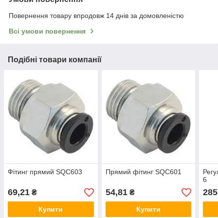
Повернення товару впродовж 14 днів за домовленістю
Всі умови повернення
Подібні товари компанії
Фітинг прямий SQC603
Прямий фітинг SQC601
Регу
6
69,21
54,81
285
₴
₴
Купити
Купити