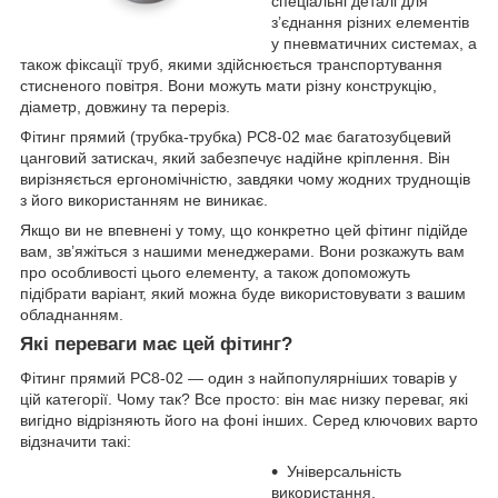
спеціальні деталі для
з’єднання різних елементів
у пневматичних системах, а
також фіксації труб, якими здійснюється транспортування
стисненого повітря. Вони можуть мати різну конструкцію,
діаметр, довжину та переріз.
Фітинг прямий (трубка-трубка) PC8-02 має багатозубцевий
цанговий затискач, який забезпечує надійне кріплення. Він
вирізняється ергономічністю, завдяки чому жодних труднощів
з його використанням не виникає.
Якщо ви не впевнені у тому, що конкретно цей фітинг підійде
вам, зв’яжіться з нашими менеджерами. Вони розкажуть вам
про особливості цього елементу, а також допоможуть
підібрати варіант, який можна буде використовувати з вашим
обладнанням.
Які переваги має цей фітинг?
Фітинг прямий PC8-02 — один з найпопулярніших товарів у
цій категорії. Чому так? Все просто: він має низку переваг, які
вигідно відрізняють його на фоні інших. Серед ключових варто
відзначити такі:
Універсальність
використання.