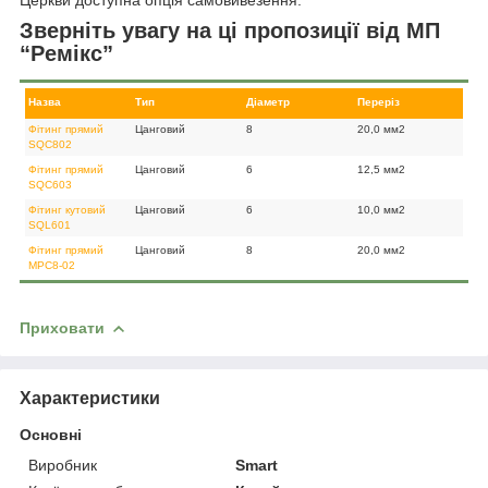
Зверніть увагу на ці пропозиції від МП
“Ремікс”
Назва
Тип
Діаметр
Переріз
Фітинг прямий
Цанговий
8
20,0 мм2
SQC802
Фітинг прямий
Цанговий
6
12,5 мм2
SQC603
Фітинг кутовий
Цанговий
6
10,0 мм2
SQL601
Фітинг прямий
Цанговий
8
20,0 мм2
MPC8-02
Приховати
Характеристики
Основні
Виробник
Smart