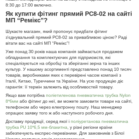
8:30 до 17:00 включно.
Як купити фітинг прямий PC8-02 на сайті
МП “Ремікс”?
Шукаєте магазин, який пропонує придбати фітинг
з'єднувальний прямий PC8-02 за привабливою ціною? Раді
вітати вас на сайті МП “Ремікс”!
Уже понад 30 років наша компанія займається продажем
обладнання та комплектуючих для підприємств, які
спеціалізуються на обробці та зберіганні зерна та інших
культур. У нашому асортименті представлено понад 10 тисяч
товарів, виробниками яких є перевірені часом компанії з
Італії, Китаю, Туреччини та України. На усю продукцію діє
гарантія: її термін залежить від особливостей товару.
Якщо вам потрібна
поліетиленова пневматична трубка Nylon
8*6мм
або фітинг до неї, ви можете замовити товари на сайті,
телефоном або через електронну пошту. Наш менеджер
опрацює заявку того ж або наступного робочого дня.
Доставку продукції, серед якої і
поліуретанова пневматична
трубка PU 10*6,5 мм-блакитна
, у різні регіони країни
забезпечують експрес-перевізники. Для замовників з Білої
Церкви доступна опція самовивезення.