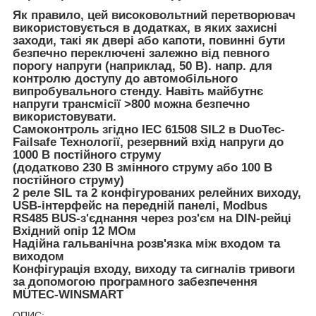
Як правило, цей високовольтний перетворювач
використовується в додатках, в яких захисні
заходи, такі як двері або капоти, повинні бути
безпечно переключені залежно від певного
порогу напруги (наприклад, 50 В). напр. для
контролю доступу до автомобільного
випробувального стенду. Навіть майбутнє
напруги трансмісії >800 можна безпечно
використовувати.
Самоконтроль згідно IEC 61508
SIL2
в DuoTec-
Failsafe Технології, резервний вхід напруги до
1000 В постійного струму
(додатково 230 В змінного струму або 100 В
постійного струму)
2 реле SIL
та 2 конфігурованих релейних виходу,
USB-інтерфейс на передній панелі, Modbus
RS485 BUS-з'єднання через роз'єм на DIN-рейці
Вхідний опір 12 МОм
Надійна гальванічна розв'язка між входом та
виходом
Конфігурація входу, виходу та сигналів тривоги
за допомогою програмного забезпечення
MÜTEC-WINSMART
ОПИС: