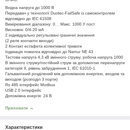
Вхідна напруга до 1000 В
Передавач у технології Duotec-FailSafe із самоконтролем
відповідно до IEC 61508
Вимірювання діапазону: 0… Макс. 1000 У пост
Висновок: 0/4-20 мА
2 індивідуально регульовані граничні значення
(2 реле контактні виходи)
2 Контакт естафета колективної тривоги
Індикація помилок відповідно до Namur NE 43
Тестова напруга 4,3 кВ змінного струму, робоча напруга 1000
В змінного струму/постійний струм за допомогою перенапруги
категорія II, рівень забруднення 1, IEC 61010-1
Гальванічний розділений між допоміжною енергією, входом та
виходом (розподіл 3 порти)
Rs 485 інтерфейс Modbus
USB 2.0 Інтерфейс
Допоміжна енергія: 24 В
Приховати
Характеристики