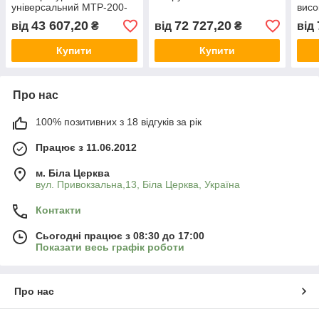
універсальний MTP-200-
висо
TE з технологією DuoTec-
302i
43 607,20
72 727,20
від
₴
від
₴
від
Failsafe
Купити
Купити
Про нас
100% позитивних з 18 відгуків за рік
Працює з 11.06.2012
м. Біла Церква
вул. Привокзальна,13, Біла Церква, Україна
Контакти
Сьогодні працює з 08:30 до 17:00
Показати весь графік роботи
Про нас