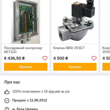
Послідовний контролер
Клапан BRD 25SC7
Кла
AE711D
25S
9 436,50
4 500
4 5
₴
₴
Купити
Купити
Про нас
100% позитивних з 18 відгуків за рік
Працює з 11.06.2012
м. Біла Церква