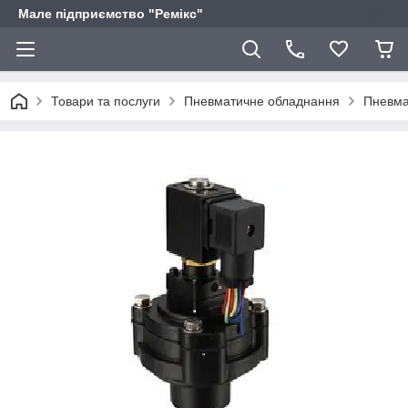
Мале підприємство "Ремікс"
Товари та послуги
Пневматичне обладнання
Пневма