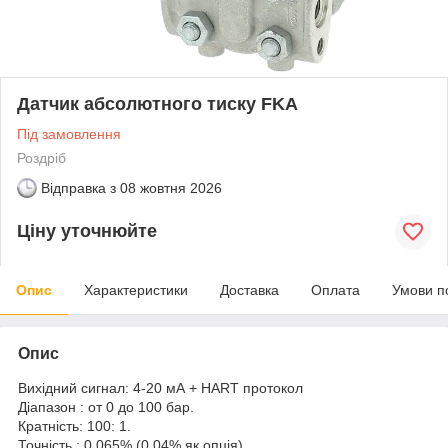
Датчик абсолютного тиску FKA
Під замовлення
Роздріб
Відправка з
08 жовтня 2026
Ціну уточнюйте
Опис
Характеристики
Доставка
Оплата
Умови п
Опис
Вихідний сигнал: 4-20 мА + HART протокол
Діапазон : от 0 до 100 бар.
Кратність: 100: 1.
Точність : 0,065% (0,04% як опція).