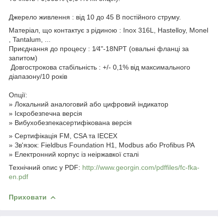
Джерело живлення : від 10 до 45 В постійного струму.
Матеріал, що контактує з рідиною : Inox 316L, Hastelloy, Monel
, Tantalum, ...
Приєднання до процесу : 1⁄4"-18NPT (овальні фланці за
запитом)
Довгострокова стабільність : +/- 0,1% від максимального
діапазону/10 років
Опції:
» Локальний аналоговий або цифровий індикатор
» Іскробезпечна версія
» Вибухобезпекасертифікована версія
» Сертифікація FM, CSA та IECEX
» Зв'язок: Fieldbus Foundation H1, Modbus або Profibus PA
» Електронний корпус із неіржавкої сталі
Технічний опис у PDF:
http://www.georgin.com/pdffiles/fc-fka-
en.pdf
Приховати