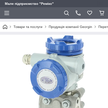
Мале підприємство "Ремікс"
Товари та послуги
Продукція компанії Georgin
Перет