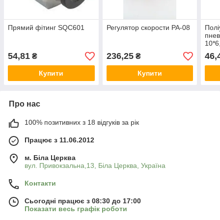
Прямий фітинг SQC601
Регулятор скорости PA-08
Полі
пнев
10*6
54,81
236,25
46,
₴
₴
Купити
Купити
Про нас
100% позитивних з 18 відгуків за рік
Працює з 11.06.2012
м. Біла Церква
вул. Привокзальна,13, Біла Церква, Україна
Контакти
Сьогодні працює з 08:30 до 17:00
Показати весь графік роботи