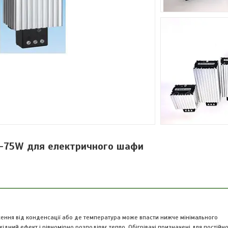
0-75W для електричного шафи
ження від конденсації або де температура може впасти нижче мінімального
ідний ефект і рівномірно розподіляє тепло.
Обігрівачі призначені для постійно