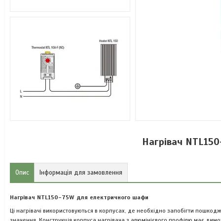
Нагрівач NTL15
Опис
Інформація для замовлення
Нагрівач NTL150-75W для електричного шафи
Ці нагрівачі використовуються в корпусах, де необхідно запобігти пошкод
значення.
Конструкція корпуса нагрівача з алюмінієвого профілю має димох