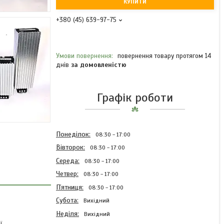
КУПИТИ
+380 (45) 639-97-75
повернення товару протягом 14
днів
за домовленістю
Графік роботи
Понеділок
08:30
17:00
Вівторок
08:30
17:00
Середа
08:30
17:00
Четвер
08:30
17:00
Пʼятниця
08:30
17:00
Субота
Вихідний
Неділя
Вихідний
ї