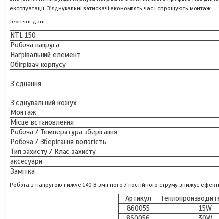
експлуатації.
З'єднувальні затискачі економлять час і спрощують монтаж
Технічні дані
NTL 150
Робоча напруга
Нагрівальний елемент
Обігрівач корпусу
З'єднання
З'єднувальний кожух
Монтаж
Місце встановлення
Робоча / Температура зберігання
Робоча / Зберігання вологість
Тип захисту / Клас захисту
аксесуари
Замітка
Робота з напругою нижче 140 В змінного / постійного струму знижує ефекти
Артикул
Теплопроизводит
860055
15W
860056
30W