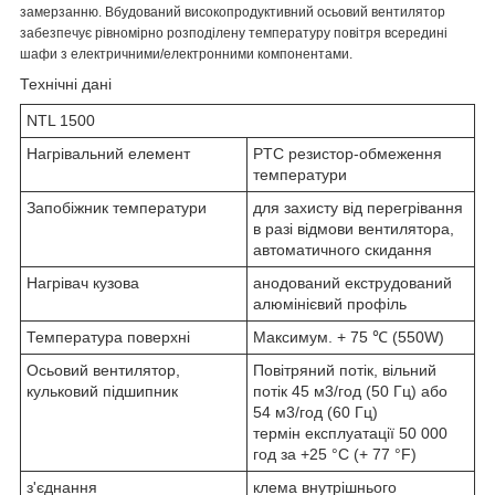
замерзанню. Вбудований високопродуктивний осьовий вентилятор
забезпечує рівномірно розподілену температуру повітря всередині
шафи з електричними/електронними компонентами.
Технічні дані
NTL 1500
Нагрівальний елемент
PTC резистор-обмеження
температури
Запобіжник температури
для захисту від перегрівання
в разі відмови вентилятора,
автоматичного скидання
Нагрівач кузова
анодований екструдований
алюмінієвий профіль
Температура поверхні
Максимум. + 75 ℃ (550W)
Осьовий вентилятор,
Повітряний потік, вільний
кульковий підшипник
потік 45 м3/год (50 Гц) або
54 м3/год (60 Гц)
термін експлуатації 50 000
год за +25 °C (+ 77 °F)
з'єднання
клема внутрішнього