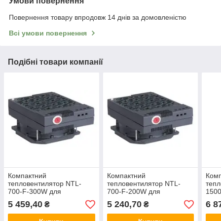
Умови повернення
Повернення товару впродовж 14 днів за домовленістю
Всі умови повернення
Подібні товари компанії
Компактний
Компактний
Ком
тепловентилятор NTL-
тепловентилятор NTL-
тепл
700-F-300W для
700-F-200W для
1500
електричної шафи
електричної шафи
елек
5 459,40
5 240,70
6 8
₴
₴