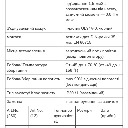
під'єднання 1,5 мм2 з
розвантаженням від натягу,
затискний момент — 0,8 Нм
макс.
З'єднувальний кожух
пластик UL94V-0, чорний
монтаж
затискач для DIN-рейки 35
мм, EN 60715
Місце встановлення
вертикальний потік повітря
(вихід повітря вгору)
Робоча/ Температура
От -45 до + 70 ℃ (от -49 до +
зберігання
158 ℉)
Робоча/Зберігання вологість
max.90% відносної вологості
(без конденсації)
Тип захисту/ Клас захисту
IP20 / I (заземлений)
Заметка
інші напруження за запитом
Art.No.
Art.No.
Теплопро
Розміри
Вага
(230)
(12)
дуктивніст
(прибл.)
ь1