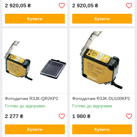
2 920,05
2 920,05
₴
₴
Купити
Купити
Фотодатчик R3JK-QR2KP2
Фотодатчик R3JK-DU100KP2
Фотодатчик циліндричний MMF-CR2N
Готово до відправки
Готово до відправки
Рефлекторний циліндричний датчик у металевому
2 277
1 980
₴
₴
корпусі. Забезпечує контроль рівня сипучих речовин за
різних температур завдяки діоду LED 940 nm.
Купити
Купити
Виготовлено у Тайвані.