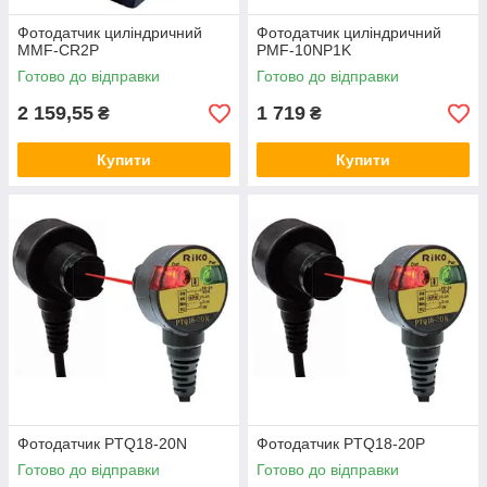
Фотодатчик циліндричний
Фотодатчик циліндричний
MMF-CR2P
PMF-10NP1K
Готово до відправки
Готово до відправки
2 159,55
1 719
₴
₴
Купити
Купити
Фотодатчик SU-N
U-подібний фотодатчик зі світловипромінюючим діодом
LED 940 nm. Пристрій можна використовувати за різних
умов: він працює як за низьких (до -10), так і за високих
(до +55) температур.
Фотодатчик PTQ18-20N
Фотодатчик PTQ18-20P
Готово до відправки
Готово до відправки