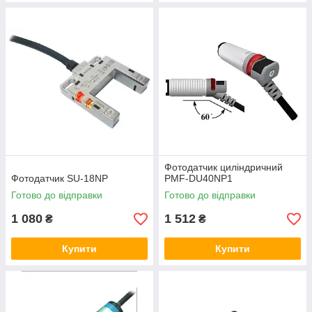
резервуарах і вмикати чи вимикати певне
обладнання залежно від цього. Зазначимо, що
пристрої використовують і в інших сферах. Серед
них — транспортні системи та побутова техніка.
Консультація фахівця
Промислові фотодатчики:
популярні пропозиції
Фотодатчик циліндричний
Фотодатчик SU-18NP
PMF-DU40NP1
Готово до відправки
Готово до відправки
1 080
1 512
₴
₴
Купити
Купити