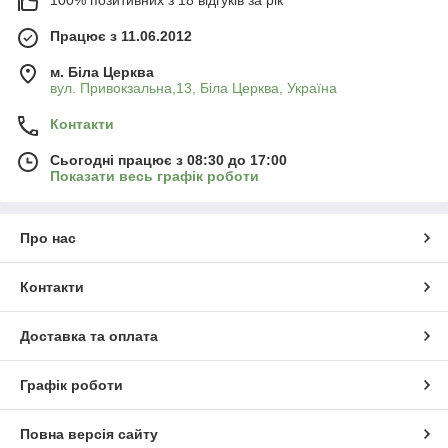
100% позитивних з 18 відгуків за рік
Працює з 11.06.2012
Де купити фотодатчики для
Чому варто купити
промислових систем?
м. Біла Церква
фотодатчик на нашому
вул. Привокзальна,13, Біла Церква, Україна
Які переваги покупки фотодатчиків у
сайті?
«Ремікс»?
Контакти
На що звертати увагу при виборі
Сьогодні працює з 08:30 до 17:00
Показати весь графік роботи
фотодатчика?
Які фотодатчики варто обрати для
Понад 10 тисяч товарів у каталозі
Про нас
контролю переміщення матеріалів на
Мале підприємство “Ремікс” пропонує не лише
підприємстві?
фотодатчики з різними технічними
Контакти
характеристиками. У нашому асортименті — понад
10 тисяч товарів, зокрема
сигналізатори рівня
, блоки
Доставка та оплата
підготовки повітря тощо.
Графік роботи
Повна версія сайту