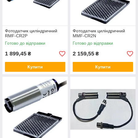
Фотодатчик циліндричний
Фотодатчик циліндричний
RMF-CR2P
MMF-CR2N
Готово до відправки
Готово до відправки
1 899,45
2 159,55
₴
₴
Купити
Купити
Фотодатчик PTQ18-20N
Фотодатчик з наскрізним променем. Він має
водонепроникний корпус IP66 та може працювати за
температур від -10 до +55 градусів. Дальність сигналу
— до 20 метрів.