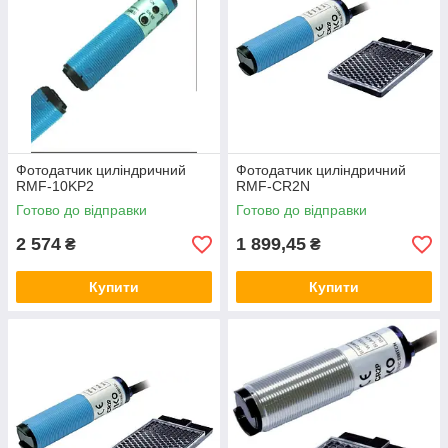
Фотодатчик циліндричний
Фотодатчик циліндричний
RMF-10KP2
RMF-CR2N
Фотодатчик SU-18NP
Готово до відправки
Готово до відправки
Фотодатчик, який може виконувати контроль рівня зерна
2 574
1 899,45
₴
₴
та інших сипучих речовин за різних температур — від
-10 до +55 градусів. Країна-виробник — Тайвань.
Купити
Купити