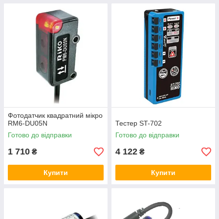
Автоматизація зерносховищ — одне з тих
завдань, яке стоїть перед більшістю сучасних
підприємств. Використання фотодатчиків має
низку переваг. Серед них варто відзначити
високу точність, безконтактність роботи та
високу надійність.
Фотодатчик квадратний мікро
Звернемо увагу і на те, що сенсори такого
RM6-DU05N
Тестер ST-702
типу можна використовувати для роботи з
Готово до відправки
Готово до відправки
малими і прозорими об’єктами. Це робить їх
максимально універсальними.
1 710
4 122
₴
₴
Купити зараз!
Купити
Купити