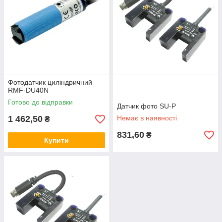
Фотодатчик циліндричний
RMF-DU40N
Готово до відправки
Датчик фото SU-P
1 462,50
Немає в наявності
₴
831,60
₴
Купити
Все дуже добре. Відгукнулись моментально,
відправили бистро, товар якісний, продавець
дуже ввічливий. Дякую компанії, процвітання
вам! Рекомендую.
Елена С.