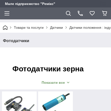
Мале підприємство "Ремікс"
Товари та послуги
Датчики
Датчики положення : інду
Фотодатчики
Фотодатчики зерна
— для автоматизації деяких
Показати все
промислових процесів — пропонує
інтернет-магазин малого
підприємства “Ремікс”.
Замовляйте на сайті, телефоном чи через
електронну пошту — гарантуємо швидку доставку в