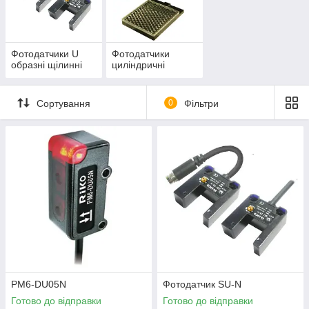
будь-яку точку країни.
Контакти
У каталог!
Фотодатчики U
Фотодатчики
образні щілинні
циліндричні
Сортування
0
Фільтри
Цифри МП “Ремікс”
10%
гарантованої знижки постійним клієнтам.
10 тисяч
товарів в асортименті
33 роки
PM6-DU05N
Фотодатчик SU-N
досвіду роботи на українському ринку.
Готово до відправки
Готово до відправки