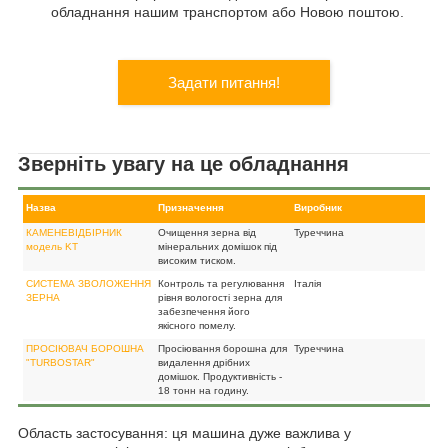
обладнання нашим транспортом або Новою поштою.
Задати питання!
Зверніть увагу на це обладнання
Назва
Призначення
Виробник
КАМЕНЕВІДБІРНИК
Очищення зерна від
Туреччина
модель KT
мінеральних домішок під
високим тиском.
СИСТЕМА ЗВОЛОЖЕННЯ
Контроль та регулювання
Італія
ЗЕРНА
рівня вологості зерна для
забезпечення його
якісного помелу.
ПРОСІЮВАЧ БОРОШНА
Просіювання борошна для
Туреччина
"TURBOSTAR"
видалення дрібних
домішок. Продуктивність -
18 тонн на годину.
Область застосування: ця машина дуже важлива у