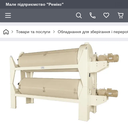
Мале підприємство "Ремікс"
Товари та послуги
Обладнання для зберігання і переро