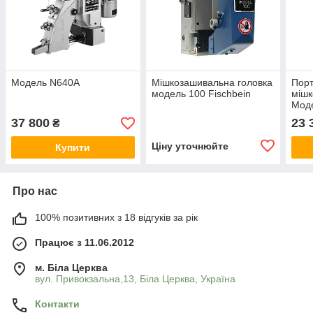
Модель N640A
Мішкозашивальна головка
Пор
модель 100 Fischbein
міш
Мод
37 800
23 
₴
Ціну уточнюйте
Купити
Про нас
100% позитивних з 18 відгуків за рік
Працює з 11.06.2012
м. Біла Церква
вул. Привокзальна,13, Біла Церква, Україна
Контакти