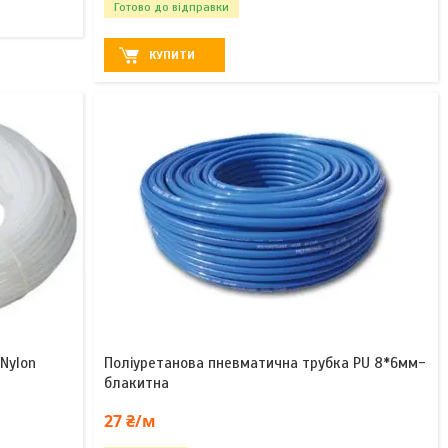
Готово до відправки
КУПИТИ
Nylon
Поліуретанова пневматична трубка PU 8*6мм-
блакитна
27 ₴/м