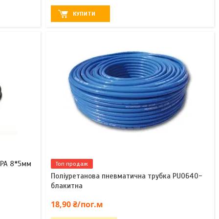
КУПИТИ
 PA 8*5мм
Топ продаж
Поліуретанова пневматична трубка PU0640-
блакитна
18,90 ₴/пог.м