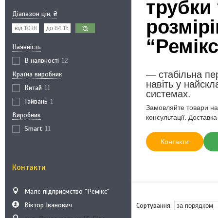
трубки
Діапазон цін, ₴
розмірі
“Ремікс
Наявність
В наявності
12
— стабільна пе
Країна виробник
навіть у найск
Китай
11
системах.
Тайвань
1
Замовляйте товари на
Виробник
консультації. Доставка
Smart
11
Контакти
Контакти
Мале підприємство "Ремікс"
Віктор Іванович