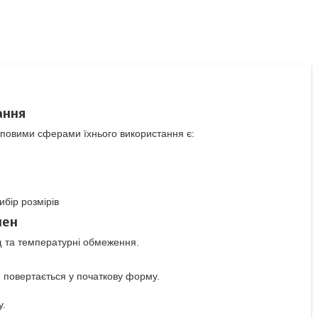
ання
Типовими сферами їхнього використання є:
бір розмірів
лен
ищ та температурні обмеження.
ін повертається у початкову форму.
у.