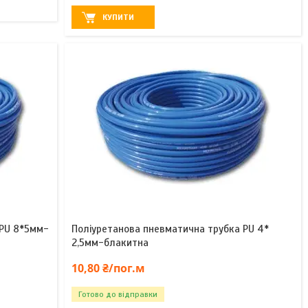
КУПИТИ
 PU 8*5мм-
Поліуретанова пневматична трубка PU 4*
2,5мм-блакитна
10,80 ₴/пог.м
Готово до відправки