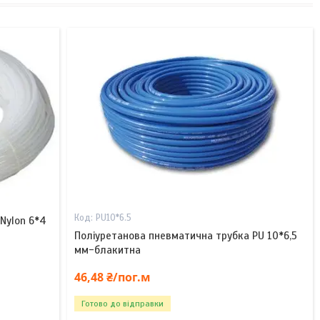
PU10*6.5
Nylon 6*4
Поліуретанова пневматична трубка PU 10*6,5
мм-блакитна
46,48 ₴/пог.м
Готово до відправки