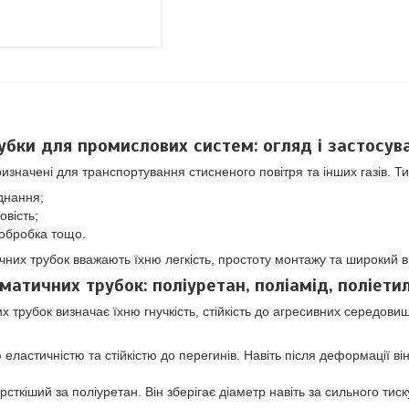
убки для промислових систем: огляд і застосув
изначені для транспортування стисненого повітря та інших газів. 
днання;
вість;
ообробка тощо.
их трубок вважають їхню легкість, простоту монтажу та широкий ви
атичних трубок: поліуретан, поліамід, поліети
 трубок визначає їхню гнучкість, стійкість до агресивних середов
 еластичністю та стійкістю до перегинів. Навіть після деформації в
сткіший за поліуретан. Він зберігає діаметр навіть за сильного тиск