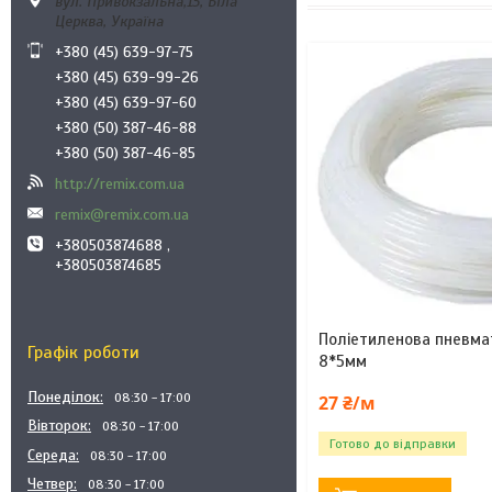
вул. Привокзальна,13, Біла
Церква, Україна
+380 (45) 639-97-75
+380 (45) 639-99-26
+380 (45) 639-97-60
+380 (50) 387-46-88
+380 (50) 387-46-85
http://remix.com.ua
remix@remix.com.ua
+380503874688 ,
+380503874685
Поліетиленова пневма
Графік роботи
8*5мм
Понеділок
08:30
17:00
27 ₴/м
Вівторок
08:30
17:00
Готово до відправки
Середа
08:30
17:00
Четвер
08:30
17:00