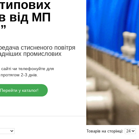
 типових
в від МП
”
редача стисненого повітря
ладніших промислових
 сайті чи телефонуйте для
 протягом 2-3 днів.
Перейти у каталог!